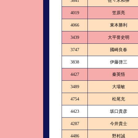
3841
佐々木和伸
4019
笠原亮
4066
東本勝利
3439
大平誉史明
3747
國崎良春
3838
伊藤啓三
4427
秦英悟
3489
大場敏
4754
松尾充
4423
坂口貴彦
4287
今井貴士
4486
野村誠