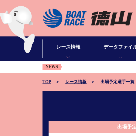
レース情報
データファイ
NEWS
シリーズインデックス
モーターデータ
出場予定選手一覧
ボートデータ
TOP
レース情報
出場予定選手一覧
レース展望
出目データ
レース結果一覧
水面特性・進入コ
出走表・予想紙PDF
潮見表
出場予
モーター抽選結果・前検タイムランキング
山口支部選手一覧