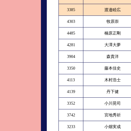
3385
渡邉睦広
4303
牧原崇
4485
楠原正剛
4281
大澤大夢
3904
森貴洋
3350
藤本佳史
4113
木村浩士
4139
丹下健
3352
小川晃司
3742
宮地秀祈
3233
小畑実成