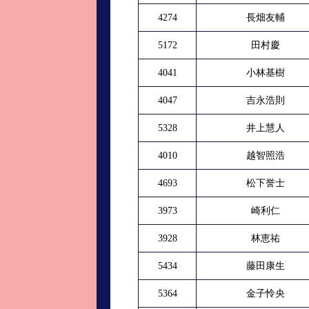
4274
長畑友輔
5172
田村慶
4041
小林基樹
4047
吉永浩則
5328
井上慧人
4010
越智照浩
4693
松下誉士
3973
崎利仁
3928
林恵祐
5434
藤田康生
5364
金子怜央