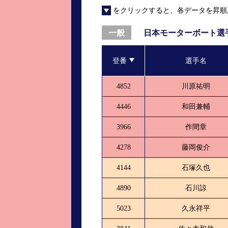
をクリックすると、各データを昇順
進入コース別選手成績
山口支部選手優勝
全国進入コース別選手成績
スター候補選手＆
日本モーターボート選
一般
得点率ランキング
優勝者一覧
登番
選手名
記念競走記録集
4852
川原祐明
ムービー集
4446
和田兼輔
3966
作間章
4278
藤岡俊介
4144
石塚久也
4890
石川諒
5023
久永祥平