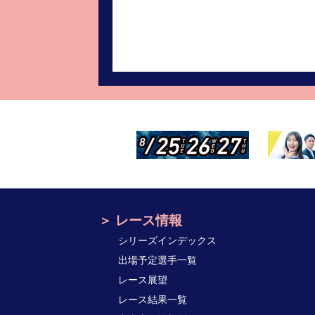
レース情報
シリーズインデックス
出場予定選手一覧
レース展望
レース結果一覧