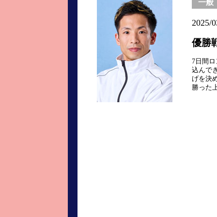
一般
進入コース別選手成績
山口支部選手優勝
2025
全国進入コース別選手成績
スター候補選手＆
優勝戦
得点率ランキング
優勝者一覧
7日間
記念競走記録集
込んでき
げを決
勝った
ムービー集