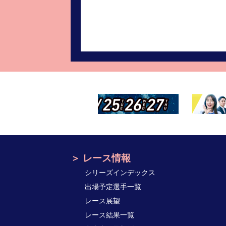
レース情報
シリーズインデックス
出場予定選手一覧
レース展望
レース結果一覧