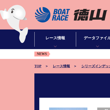
レース情報
データファイ
NEWS
シリーズインデックス
モーターデータ
出場予定選手一覧
ボートデータ
TOP
レース情報
シリーズインデッ
レース展望
出目データ
レース結果一覧
水面特性・進入コ
出走表・予想紙PDF
潮見表
モーター抽選結果・前検タイムランキング
山口支部選手一覧