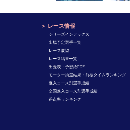
レース情報
シリーズインデックス
出場予定選手一覧
レース展望
レース結果一覧
出走表・予想紙PDF
モーター抽選結果・前検タイムランキング
進入コース別選手成績
全国進入コース別選手成績
得点率ランキング