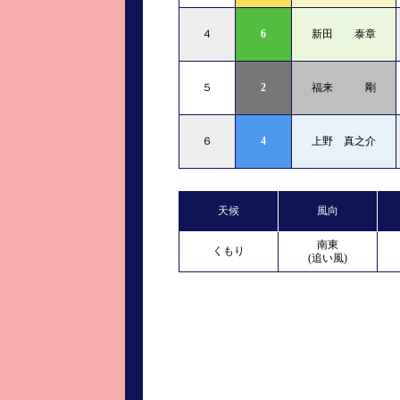
４
6
新田 泰章
５
2
福来 剛
６
4
上野 真之介
天候
風向
南東
くもり
(追い風)