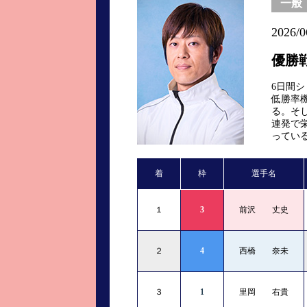
一般
進入コース別選手成績
山口支部選手優勝
2026
全国進入コース別選手成績
スター候補選手＆
優勝戦
得点率ランキング
優勝者一覧
6日間
記念競走記録集
低勝率機
る。そ
連発で栄
ムービー集
ってい
着
枠
選手名
１
3
前沢 丈史
２
4
西橋 奈未
３
1
里岡 右貴