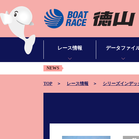
レース情報
データファイ
NEWS
シリーズインデックス
モーターデータ
出場予定選手一覧
ボートデータ
TOP
レース情報
シリーズインデッ
レース展望
出目データ
レース結果一覧
水面特性・進入コ
出走表・予想紙PDF
潮見表
モーター抽選結果・前検タイムランキング
山口支部選手一覧