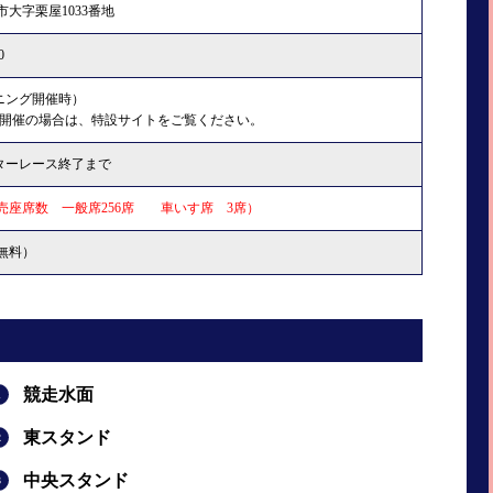
大字栗屋1033番地
0
ーニング開催時）
の開催の場合は、特設サイトをご覧ください。
イターレース終了まで
売座席数 一般席256席 車いす席 3席）
（無料）
競走水面
東スタンド
中央スタンド