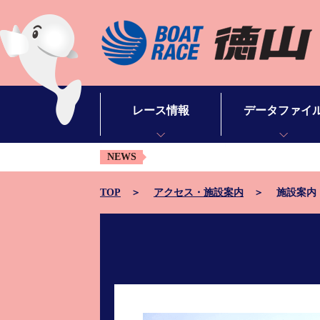
レース情報
データファイ
NEWS
シリーズインデックス
モーターデータ
出場予定選手一覧
ボートデータ
TOP
アクセス・施設案内
施設案内
レース展望
出目データ
レース結果一覧
水面特性・進入コ
出走表・予想紙PDF
潮見表
モーター抽選結果・前検タイムランキング
山口支部選手一覧