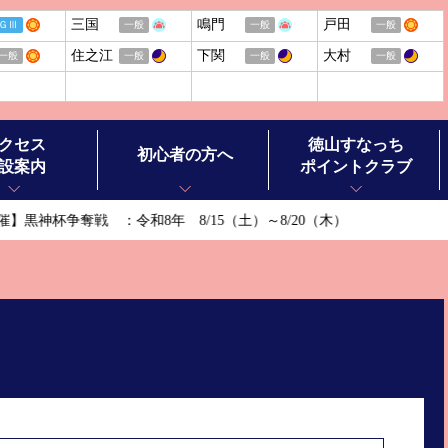
三国
鳴門
戸田
ＧⅢ
一般
一般
一般
住之江
下関
大村
一般
一般
一般
一般
クセス
徳山すなっち
初心者の方へ
設案内
ポイントクラブ
争奪戦 ：令和8年 8/15（土）～8/20（木）
ボートレースの基礎知識
ボートレースの楽しみ方
ル施設案内
ボートレースお楽しみガイド
ースチケットショップ オラレ徳山
ボートレース徳山ヒストリー
ースチケットショップ オラレ田布施