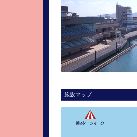
進入コース別選手成績
山口支部選手優勝
全国進入コース別選手成績
スター候補選手＆
得点率ランキング
優勝者一覧
記念競走記録集
ムービー集
施設マップ