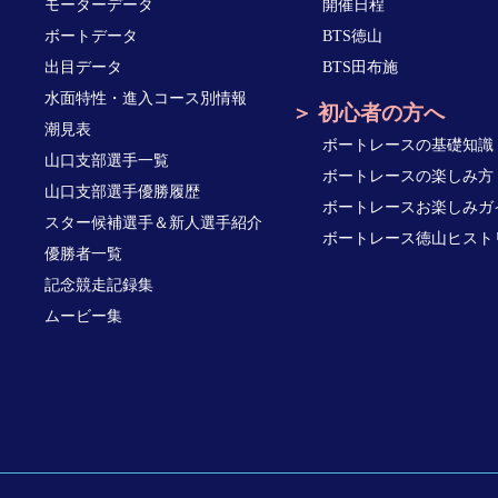
モーターデータ
開催日程
ボートデータ
BTS徳山
出目データ
BTS田布施
水面特性・進入コース別情報
初心者の方へ
潮見表
ボートレースの基礎知識
山口支部選手一覧
ボートレースの楽しみ方
山口支部選手優勝履歴
ボートレースお楽しみガ
スター候補選手＆新人選手紹介
ボートレース徳山ヒスト
優勝者一覧
記念競走記録集
ムービー集