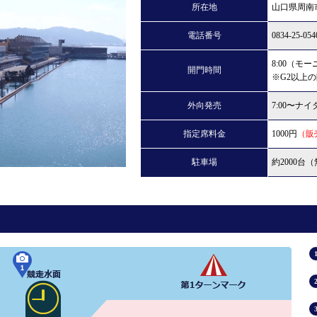
所在地
山口県周南市
履歴
電話番号
0834-25-054
新人選手紹介
8:00（モ
開門時間
G2以上
外向発売
7:00〜ナ
指定席料金
1000円
（販
駐車場
約2000台