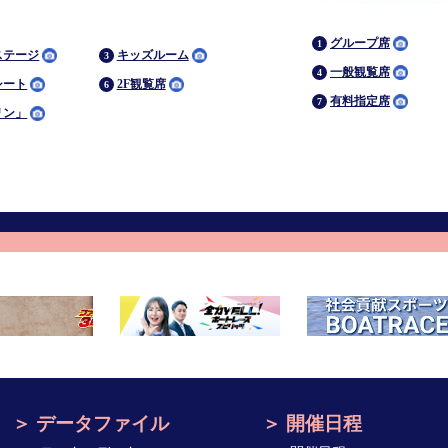
グループ席
ステージ
キッズルーム
一般観覧席
シート
2F観覧席
有料指定席
リン」
データファイル
開催日程