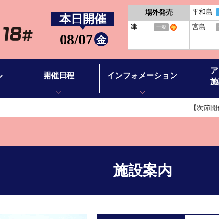
平和島
場外発売
本日開催
津
宮島
一般
08/07
金
ア
ル
開催日程
インフォメーション
施
【次節開催】黒神杯
開催日程
お知らせ
アクセス
BTS徳山
イベント情報
施設案内
BTS田布施
バーチャ
施設案内
ース別情報
ボートレ
ボートレ