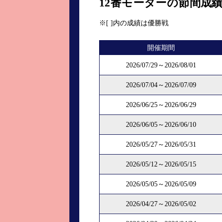
12番モーターの節間成
進入コース別選手成績
山口支部選手優勝
※[ ]内の成績は優勝戦
全国進入コース別選手成績
スター候補選手＆
開催期間
得点率ランキング
優勝者一覧
2026/07/29～2026/08/01
記念競走記録集
2026/07/04～2026/07/09
ムービー集
2026/06/25～2026/06/29
2026/06/05～2026/06/10
2026/05/27～2026/05/31
2026/05/12～2026/05/15
2026/05/05～2026/05/09
2026/04/27～2026/05/02