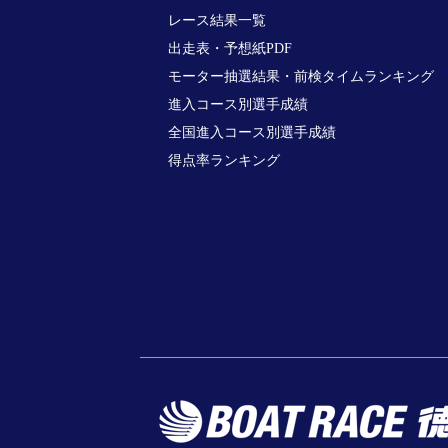
レース結果一覧
出走表・予想紙PDF
モーター抽選結果・前検タイムランキング
進入コース別選手成績
全国進入コース別選手成績
得点率ランキング