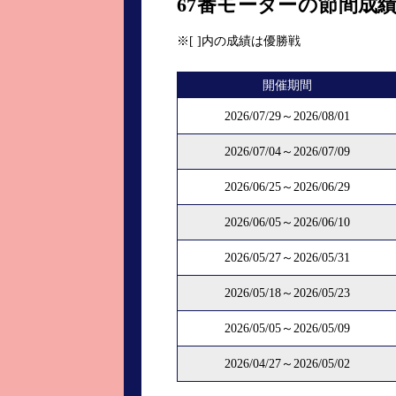
67番モーターの節間成
進入コース別選手成績
山口支部選手優勝
※[ ]内の成績は優勝戦
全国進入コース別選手成績
スター候補選手＆
開催期間
得点率ランキング
優勝者一覧
2026/07/29～2026/08/01
記念競走記録集
2026/07/04～2026/07/09
ムービー集
2026/06/25～2026/06/29
2026/06/05～2026/06/10
2026/05/27～2026/05/31
2026/05/18～2026/05/23
2026/05/05～2026/05/09
2026/04/27～2026/05/02