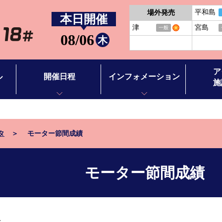
平和島
場外発売
本日開催
津
宮島
一般
08/06
木
ア
ル
開催日程
インフォメーション
施
開催日程
お知らせ
アクセス
BTS徳山
イベント情報
施設案内
タ
モーター節間成績
BTS田布施
バーチャ
モーター節間成績
ース別情報
ボートレ
ボートレ