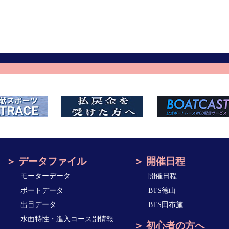
データファイル
開催日程
モーターデータ
開催日程
ボートデータ
BTS徳山
出目データ
BTS田布施
水面特性・進入コース別情報
初心者の方へ