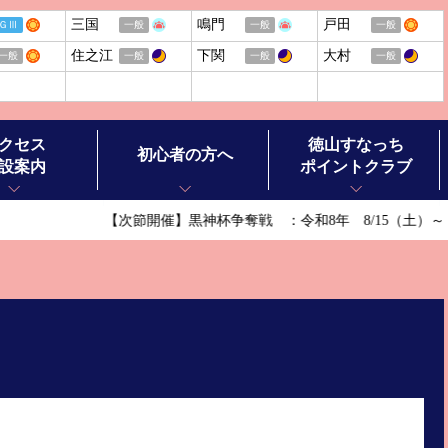
三国
鳴門
戸田
ＧⅢ
一般
一般
一般
住之江
下関
大村
一般
一般
一般
一般
クセス
徳山すなっち
初心者の方へ
設案内
ポイントクラブ
【次節開催】黒神杯争奪戦 ：令和8年 8/15（土）～8
ボートレースの基礎知識
ボートレースの楽しみ方
ル施設案内
ボートレースお楽しみガイド
ースチケットショップ オラレ徳山
ボートレース徳山ヒストリー
ースチケットショップ オラレ田布施