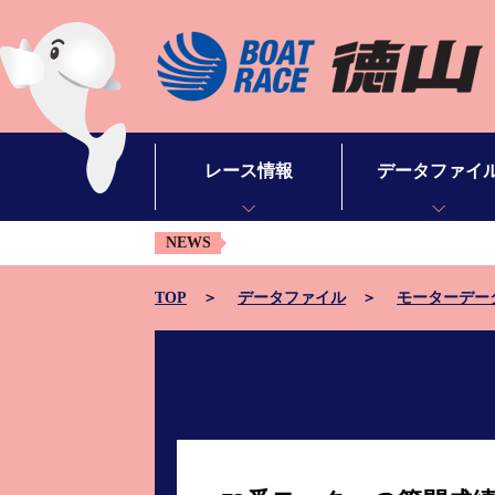
レース情報
データファイ
NEWS
シリーズインデックス
モーターデータ
出場予定選手一覧
ボートデータ
TOP
データファイル
モーターデー
レース展望
出目データ
レース結果一覧
水面特性・進入コ
出走表・予想紙PDF
潮見表
モーター抽選結果・前検タイムランキング
山口支部選手一覧