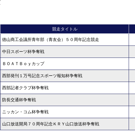
績
履歴
新人選手紹介
競走タイトル
徳山商工会議所青年部（青友会）５０周年記念競走
中日スポーツ杯争奪戦
ＢＯＡＴＢｏｙカップ
西部発刊１万号記念スポーツ報知杯争奪戦
西部記者クラブ杯争奪戦
防長交通杯争奪戦
ニッカン・コム杯争奪戦
山口放送開局７０周年記念ＫＲＹ山口放送杯争奪戦