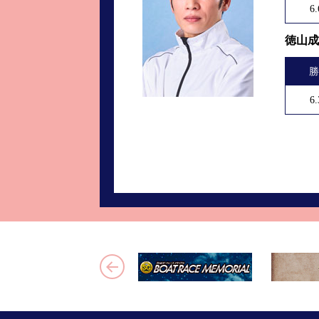
6.
徳山成
勝
6.