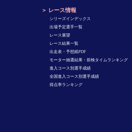
レース情報
シリーズインデックス
出場予定選手一覧
レース展望
レース結果一覧
出走表・予想紙PDF
モーター抽選結果・前検タイムランキング
進入コース別選手成績
全国進入コース別選手成績
得点率ランキング