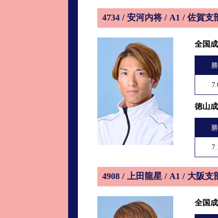
4734 / 安河内将 / A1 / 佐賀支
全国成
勝
7.
徳山成
勝
7.
4908 / 上田龍星 / A1 / 大阪支
全国成