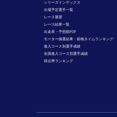
シリーズインデックス
出場予定選手一覧
レース展望
レース結果一覧
出走表・予想紙PDF
モーター抽選結果・前検タイムランキング
進入コース別選手成績
全国進入コース別選手成績
得点率ランキング