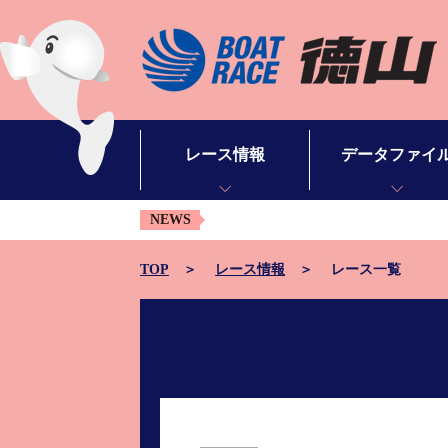
レース情報
データファイ
NEWS
シリーズインデックス
モーターデータ
出場予定選手一覧
ボートデータ
TOP
レース情報
レース一覧
レース展望
出目データ
レース結果一覧
水面特性・進入コ
出走表・予想紙PDF
潮見表
モーター抽選結果・前検タイムランキング
山口支部選手一覧