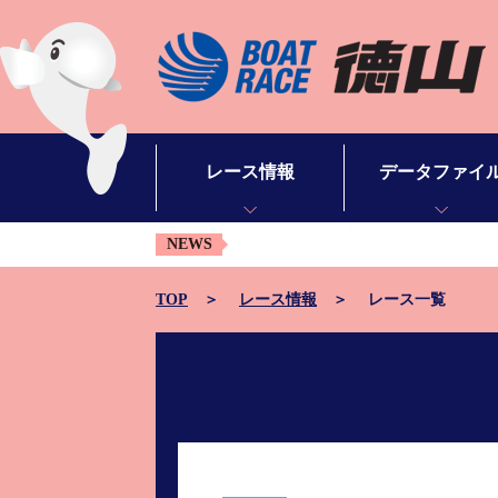
レース情報
データファイ
NEWS
シリーズインデックス
モーターデータ
出場予定選手一覧
ボートデータ
TOP
レース情報
レース一覧
レース展望
出目データ
レース結果一覧
水面特性・進入コ
出走表・予想紙PDF
潮見表
モーター抽選結果・前検タイムランキング
山口支部選手一覧