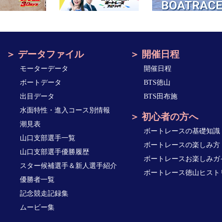
データファイル
開催日程
モーターデータ
開催日程
ボートデータ
BTS徳山
出目データ
BTS田布施
水面特性・進入コース別情報
初心者の方へ
潮見表
ボートレースの基礎知識
山口支部選手一覧
ボートレースの楽しみ方
山口支部選手優勝履歴
ボートレースお楽しみガ
スター候補選手＆新人選手紹介
ボートレース徳山ヒスト
優勝者一覧
記念競走記録集
ムービー集