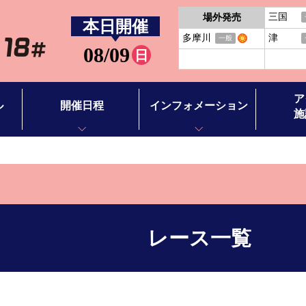
三国
場外発売
本日開催
多摩川
津
一般
08/09
日
ア
ル
開催日程
インフォメーション
施
開催日程
お知らせ
アクセス
BTS徳山
イベント情報
施設案内
BTS田布施
バーチャ
レース一覧
ース別情報
ボートレ
ボートレ