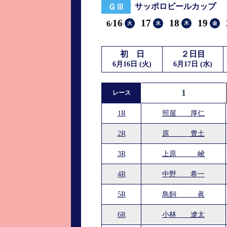
サッポロビールカップ
ＧⅢ
進入コース別選手成績
山口支部選手優勝
16
17
18
19
6
火
水
木
金
全国進入コース別選手成績
スター候補選手＆
得点率ランキング
優勝者一覧
初 日
２日目
6月16日 (火)
6月17日 (水)
記念競走記録集
1
レース
ムービー集
1R
照屋 厚仁
2R
原 豊土
3R
上原 崚
4R
中野 希一
5R
鳥飼 眞
6R
小林 遼太