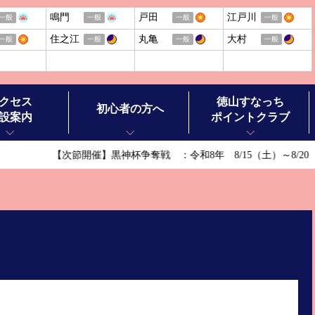
鳴門
戸田
江戸川
一般
一般
一般
一般
住之江
丸亀
大村
一般
一般
一般
一般
クセス
徳山すなっち
初心者の方へ
設案内
ポイントクラブ
【次節開催】黒神杯争奪戦 ：令和8年 8/15（土）～8/2
ボートレースの基礎知識
ボートレースの楽しみ方
ル施設案内
ボートレースお楽しみガイド
ースチケットショップ オラレ徳山
ボートレース徳山ヒストリー
ースチケットショップ オラレ田布施