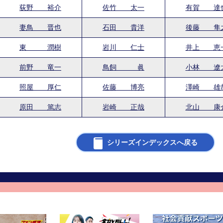
荻野 裕介
佐竹 太一
有賀 達
妻鳥 晋也
石田 貴洋
後藤 隼
東 潤樹
岩川 仁士
井上 恵
前野 竜一
鳥飼 眞
小林 遼
照屋 厚仁
佐藤 博亮
澤崎 雄
原田 篤志
岩崎 正哉
北山 康
シリーズインデックスへ戻る