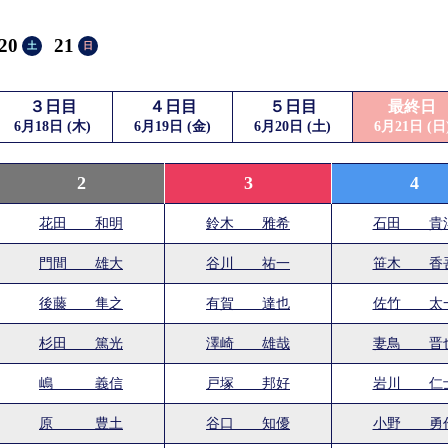
履歴
20
21
土
日
新人選手紹介
３日目
４日目
５日目
最終日
6月18日 (木)
6月19日 (金)
6月20日 (土)
6月21日 (日
2
3
4
花田 和明
鈴木 雅希
石田 貴
門間 雄大
谷川 祐一
笹木 香
後藤 隼之
有賀 達也
佐竹 太
杉田 篤光
澤崎 雄哉
妻鳥 晋
嶋 義信
戸塚 邦好
岩川 仁
原 豊土
谷口 知優
小野 勇