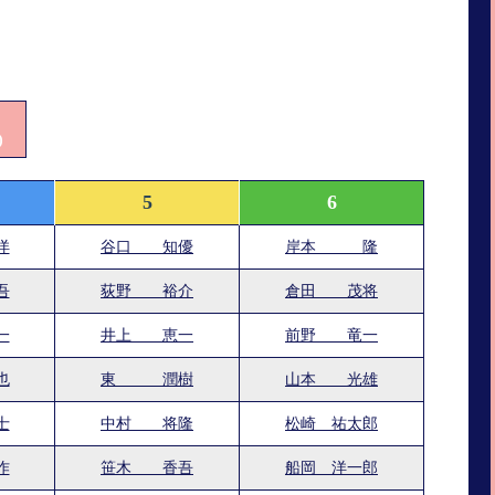
)
5
6
洋
谷口 知優
岸本 隆
吾
荻野 裕介
倉田 茂将
一
井上 恵一
前野 竜一
也
東 潤樹
山本 光雄
士
中村 将隆
松崎 祐太郎
作
笹木 香吾
船岡 洋一郎