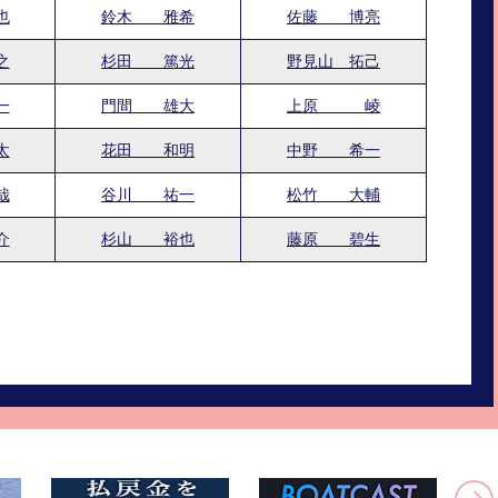
也
鈴木 雅希
佐藤 博亮
之
杉田 篤光
野見山 拓己
一
門間 雄大
上原 崚
太
花田 和明
中野 希一
哉
谷川 祐一
松竹 大輔
介
杉山 裕也
藤原 碧生