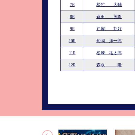
7R
松竹 大輔
8R
倉田 茂将
9R
戸塚 邦好
10R
船岡 洋一郎
11R
松崎 祐太郎
12R
森永 隆