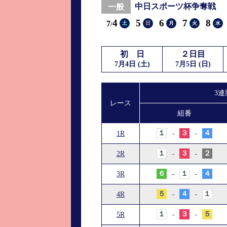
中日スポーツ杯争奪戦
一般
進入コース別選手成績
山口支部選手優勝
4
5
6
7
8
7
土
日
月
火
水
全国進入コース別選手成績
スター候補選手＆
得点率ランキング
優勝者一覧
初 日
２日目
7月4日 (土)
7月5日 (日)
記念競走記録集
3連
ムービー集
レース
組番
１
３
４
1R
-
-
１
３
２
2R
-
-
６
１
４
3R
-
-
５
４
１
4R
-
-
１
３
５
5R
-
-