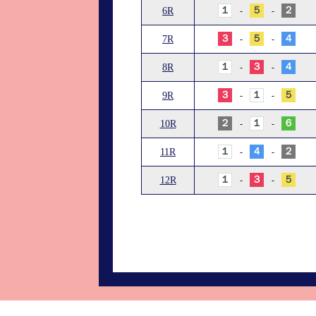
１
５
２
6R
-
-
３
５
４
7R
-
-
１
３
４
8R
-
-
３
１
５
9R
-
-
２
１
６
10R
-
-
１
４
２
11R
-
-
１
３
５
12R
-
-