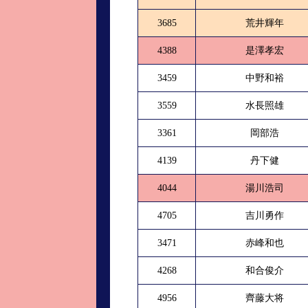
3685
荒井輝年
4388
是澤孝宏
3459
中野和裕
3559
水長照雄
3361
岡部浩
4139
丹下健
4044
湯川浩司
4705
吉川勇作
3471
赤峰和也
4268
和合俊介
4956
齊藤大将