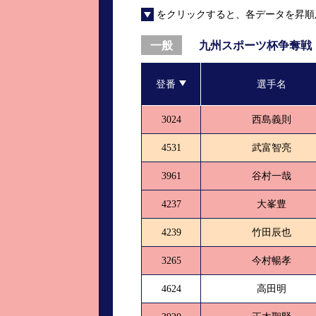
をクリックすると、各データを昇順
進入コース別選手成績
山口支部選手優勝
全国進入コース別選手成績
スター候補選手＆
九州スポーツ杯争奪戦
一般
得点率ランキング
優勝者一覧
登番
選手名
記念競走記録集
3024
西島義則
ムービー集
4531
武富智亮
3961
谷村一哉
4237
大峯豊
4239
竹田辰也
3265
今村暢孝
4624
高田明