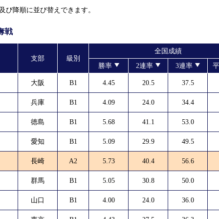
及び降順に並び替えできます。
履歴
新人選手紹介
奪戦
全国成績
支部
級別
勝率
2連率
3連率
平
大阪
B1
4.45
20.5
37.5
兵庫
B1
4.09
24.0
34.4
徳島
B1
5.68
41.1
53.0
愛知
B1
5.09
29.9
49.5
長崎
A2
5.73
40.4
56.6
群馬
B1
5.05
30.8
50.0
山口
B1
4.00
24.0
36.0