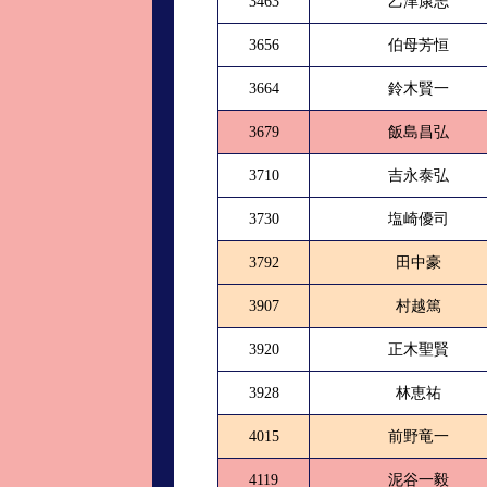
3463
乙津康志
3656
伯母芳恒
3664
鈴木賢一
3679
飯島昌弘
3710
吉永泰弘
3730
塩崎優司
3792
田中豪
3907
村越篤
3920
正木聖賢
3928
林恵祐
4015
前野竜一
4119
泥谷一毅