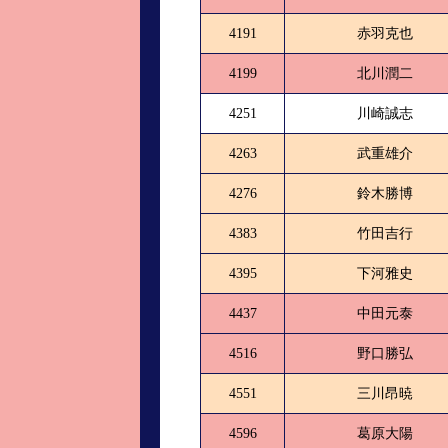
4191
赤羽克也
4199
北川潤二
4251
川崎誠志
4263
武重雄介
4276
鈴木勝博
4383
竹田吉行
4395
下河雅史
4437
中田元泰
4516
野口勝弘
4551
三川昂暁
4596
葛原大陽