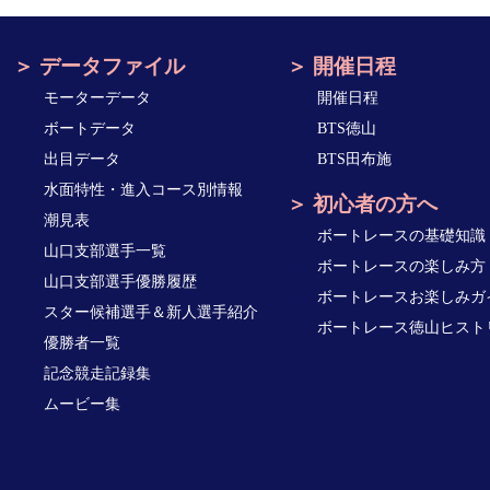
データファイル
開催日程
モーターデータ
開催日程
ボートデータ
BTS徳山
出目データ
BTS田布施
水面特性・進入コース別情報
初心者の方へ
潮見表
ボートレースの基礎知識
山口支部選手一覧
ボートレースの楽しみ方
山口支部選手優勝履歴
ボートレースお楽しみガ
スター候補選手＆新人選手紹介
ボートレース徳山ヒスト
優勝者一覧
記念競走記録集
ムービー集