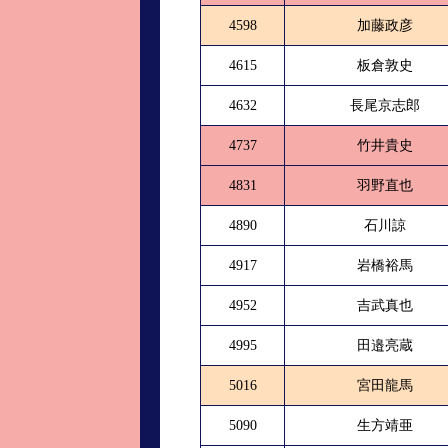
4598
加藤政彦
4615
板倉敦史
4632
長尾京志郎
4737
竹井貴史
4831
羽野直也
4890
石川諒
4917
岩橋裕馬
4952
吉武真也
4995
田邉亮蔵
5016
宮田龍馬
5090
生方靖亜