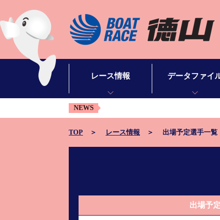
レース情報
データファイ
NEWS
シリーズインデックス
モーターデータ
出場予定選手一覧
ボートデータ
TOP
レース情報
出場予定選手一覧
レース展望
出目データ
レース結果一覧
水面特性・進入コ
出走表・予想紙PDF
潮見表
出場予
モーター抽選結果・前検タイムランキング
山口支部選手一覧