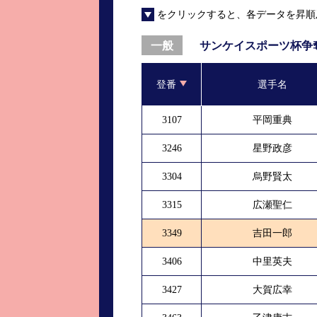
をクリックすると、各データを昇順
進入コース別選手成績
山口支部選手優勝
全国進入コース別選手成績
スター候補選手＆
サンケイスポーツ杯争
一般
得点率ランキング
優勝者一覧
登番
選手名
記念競走記録集
3107
平岡重典
ムービー集
3246
星野政彦
3304
烏野賢太
3315
広瀬聖仁
3349
吉田一郎
3406
中里英夫
3427
大賀広幸