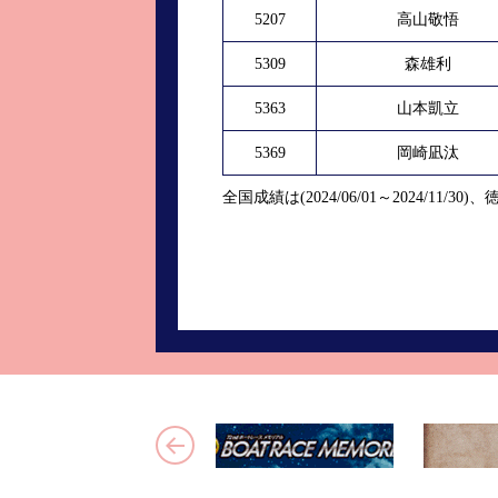
5207
高山敬悟
5309
森雄利
5363
山本凱立
5369
岡崎凪汰
全国成績は(2024/06/01～2024/11/30)、徳