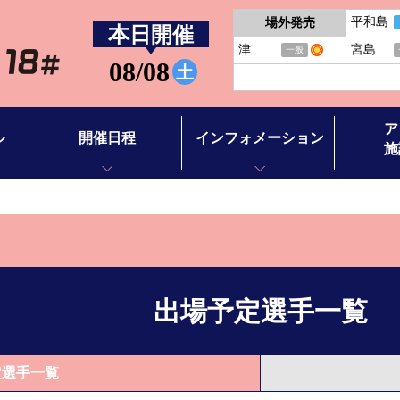
平和島
場外発売
本日開催
津
宮島
一般
08/08
土
ア
ル
開催日程
インフォメーション
施
開催日程
お知らせ
アクセス
BTS徳山
イベント情報
施設案内
BTS田布施
バーチャ
出場予定選手一覧
ース別情報
ボートレ
ボートレ
定選手一覧