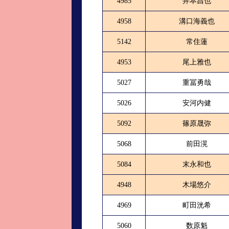
4985
井本昌也
4958
溝口海義也
5142
常住蓮
4953
尾上雅也
5027
重冨勇哉
5026
安河内健
5092
篠原晟弥
5068
前田滉
5084
末永和也
4948
木場悠介
4969
町田洸希
5060
数原魁