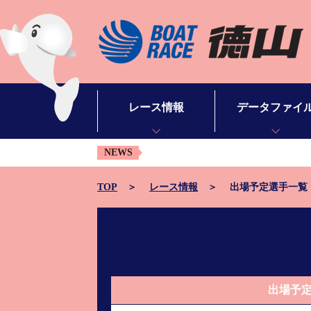
レース情報
データファイ
NEWS
シリーズインデックス
モーターデータ
出場予定選手一覧
ボートデータ
TOP
レース情報
出場予定選手一覧
レース展望
出目データ
レース結果一覧
水面特性・進入コ
出走表・予想紙PDF
潮見表
出場予
モーター抽選結果・前検タイムランキング
山口支部選手一覧