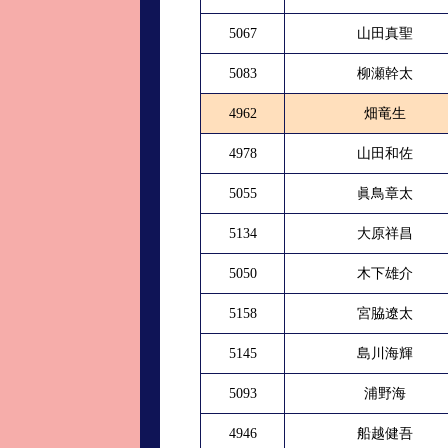
5067
山田真聖
5083
柳瀬幹太
4962
畑竜生
4978
山田和佐
5055
眞鳥章太
5134
大原祥昌
5050
木下雄介
5158
宮脇遼太
5145
島川海輝
5093
浦野海
4946
船越健吾