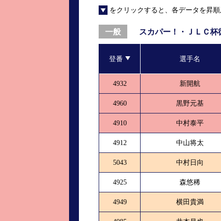
をクリックすると、各データを昇順
進入コース別選手成績
山口支部選手優勝
全国進入コース別選手成績
スター候補選手＆
スカパー！・ＪＬＣ杯
一般
得点率ランキング
優勝者一覧
登番
選手名
記念競走記録集
4932
新開航
ムービー集
4960
黒野元基
4910
中村泰平
4912
中山将太
5043
中村日向
4925
森悠稀
4949
横田貴満